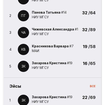
НИУ МГСУ
Панова Татьяна
#14
32
/64
2
ПТ
НИУ МГСУ
Чижевская Александра
#1
32
/89
3
ЧА
НИУ МГСУ
Красникова Варвара
#7
19
/58
4
КВ
МАИ
Захарова Кристина
#19
16
/65
5
ЗК
НИУ МГСУ
Эйсы
ВСЕ
Захарова Кристина
#19
22
/69
1
ЗК
НИУ МГСУ