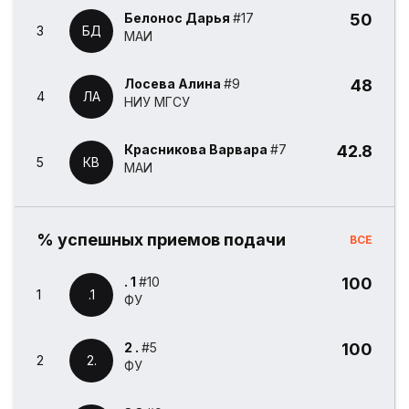
Белонос Дарья
#17
50
3
БД
МАИ
Лосева Алина
#9
48
4
ЛА
НИУ МГСУ
Красникова Варвара
#7
42.8
5
КВ
МАИ
% успешных приемов подачи
ВСЕ
. 1
#10
100
1
.1
ФУ
2 .
#5
100
2
2.
ФУ