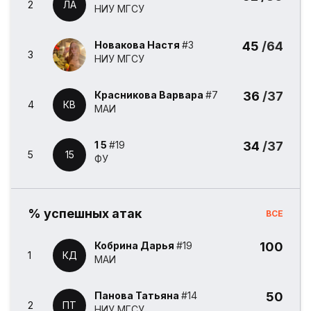
2
ЛА
НИУ МГСУ
Новакова Настя
#3
45
/64
3
НИУ МГСУ
Красникова Варвара
#7
36
/37
4
КВ
МАИ
1 5
#19
34
/37
5
15
ФУ
% успешных атак
ВСЕ
Кобрина Дарья
#19
100
1
КД
МАИ
Панова Татьяна
#14
50
2
ПТ
НИУ МГСУ