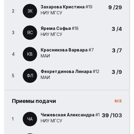
Захарова Кристина
#19
9
/29
2
ЗК
НИУ МГСУ
Ярема Софья
#18
3
/4
3
ЯС
НИУ МГСУ
Красникова Варвара
#7
3
/7
4
КВ
МАИ
Фехретдинова Линара
#12
3
/9
5
ФЛ
МАИ
Приемы подачи
ВСЕ
Чижевская Александра
#1
39
/103
1
ЧА
НИУ МГСУ