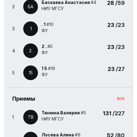
Баскаева Анастасия
#4
28
/59
2
БА
НИУ МГСУ
. 1
#10
23
/23
3
.1
ФУ
2 .
#5
23
/23
4
2.
ФУ
1 5
#19
23
/27
5
15
ФУ
Приемы
ВСЕ
Тюнина Валерия
#5
131
/227
1
ТВ
НИУ МГСУ
Лосева Алина
#9
52
/80