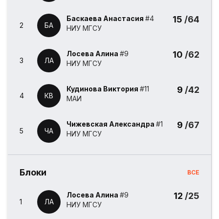
Баскаева Анастасия
#4
15
/64
2
БА
НИУ МГСУ
Лосева Алина
#9
10
/62
3
ЛА
НИУ МГСУ
Кудинова Виктория
#11
9
/42
4
КВ
МАИ
Чижевская Александра
#1
9
/67
5
ЧА
НИУ МГСУ
Блоки
ВСЕ
Лосева Алина
#9
12
/25
1
ЛА
НИУ МГСУ