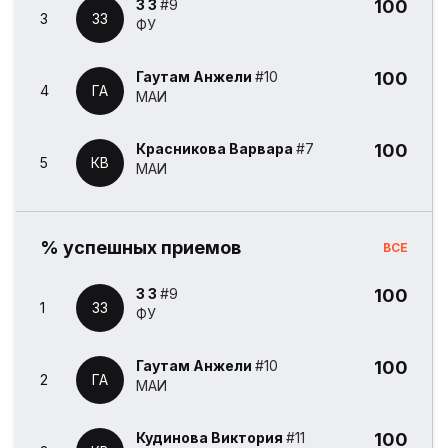
3 3
#9
100
3
33
ФУ
Гаутам Анжели
#10
100
4
ГА
МАИ
Красникова Варвара
#7
100
5
КВ
МАИ
% успешных приемов
ВСЕ
3 3
#9
100
1
33
ФУ
Гаутам Анжели
#10
100
2
ГА
МАИ
Кудинова Виктория
#11
100