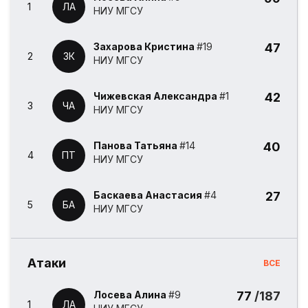
1
ЛА
НИУ МГСУ
Захарова Кристина
#19
47
2
ЗК
НИУ МГСУ
Чижевская Александра
#1
42
3
ЧА
НИУ МГСУ
Панова Татьяна
#14
40
4
ПТ
НИУ МГСУ
Баскаева Анастасия
#4
27
5
БА
НИУ МГСУ
Атаки
ВСЕ
Лосева Алина
#9
77
/187
1
ЛА