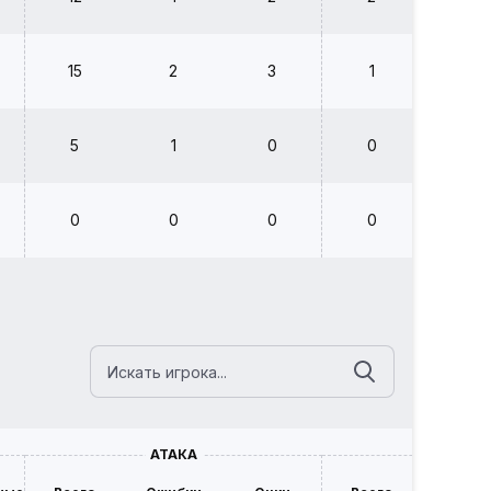
15
2
3
1
0
5
1
0
0
0
0
0
0
0
0
АТАКА
БЛОК