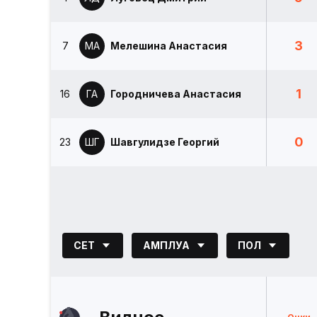
3
7
МА
Мелешина Анастасия
1
16
ГА
Городничева Анастасия
0
23
ШГ
Шавгулидзе Георгий
СЕТ
АМПЛУА
ПОЛ