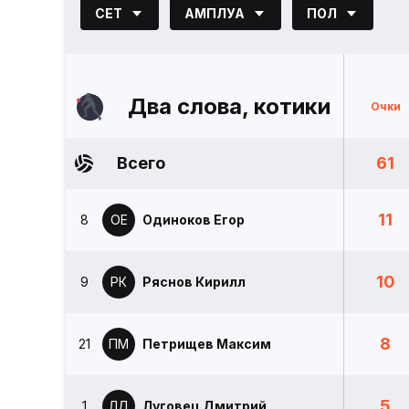
СЕТ
АМПЛУА
ПОЛ
Два слова, котики
Очки
Всего
61
11
8
ОЕ
Одиноков Егор
10
9
РК
Ряснов Кирилл
8
21
ПМ
Петрищев Максим
5
1
ЛД
Луговец Дмитрий