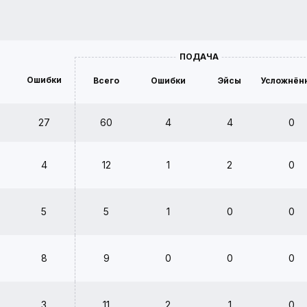
ПОДАЧА
Ошибки
Всего
Ошибки
Эйсы
Усложнён
27
60
4
4
0
4
12
1
2
0
5
5
1
0
0
8
9
0
0
0
3
11
2
1
0