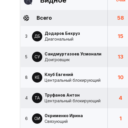
Видное
Очки
Всего
58
Додаров Бехруз
15
3
ДБ
Диагональный
Саидмуртазоев Усмонали
13
5
СУ
Доигровщик
Клуб Евгений
10
8
КЕ
Центральный блокирующий
Труфанов Антон
4
4
ТА
Центральный блокирующий
Охрименко Ирина
1
6
ОИ
Связующий