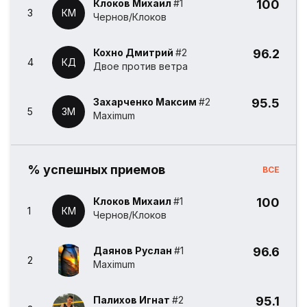
Клоков Михаил
#1
100
3
КМ
Чернов/Клоков
Кохно Дмитрий
#2
96.2
4
КД
Двое против ветра
Захарченко Максим
#2
95.5
5
ЗМ
Maximum
% успешных приемов
ВСЕ
Клоков Михаил
#1
100
1
КМ
Чернов/Клоков
Даянов Руслан
#1
96.6
2
Maximum
Палихов Игнат
#2
95.1