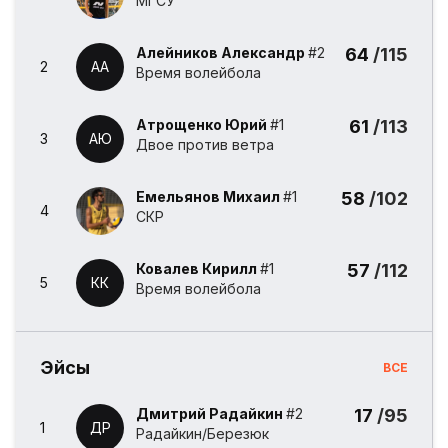
МГСУ
Алейников Александр
#2
64
/115
2
АА
Время волейбола
Атрощенко Юрий
#1
61
/113
3
АЮ
Двое против ветра
Емельянов Михаил
#1
58
/102
4
СКР
Ковалев Кирилл
#1
57
/112
5
КК
Время волейбола
Эйсы
ВСЕ
Дмитрий Радайкин
#2
17
/95
1
ДР
Радайкин/Березюк