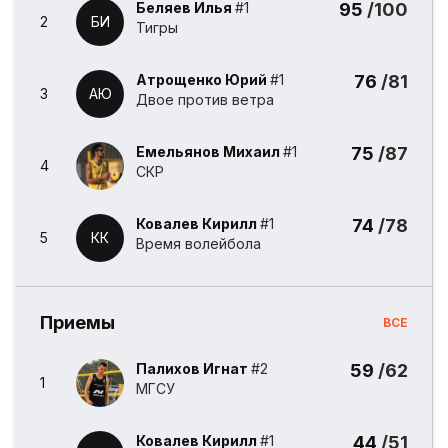
Беляев Илья
#1
95
/100
2
БИ
Тигры
Атрощенко Юрий
#1
76
/81
3
АЮ
Двое против ветра
Емельянов Михаил
#1
75
/87
4
СКР
Ковалев Кирилл
#1
74
/78
5
КК
Время волейбола
Приемы
ВСЕ
Палихов Игнат
#2
59
/62
1
МГСУ
Ковалев Кирилл
#1
44
/51