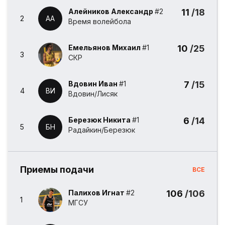
Алейников Александр
#2
11
/18
2
АА
Время волейбола
Емельянов Михаил
#1
10
/25
3
СКР
Вдовин Иван
#1
7
/15
4
ВИ
Вдовин/Лисяк
Березюк Никита
#1
6
/14
5
БН
Радайкин/Березюк
Приемы подачи
ВСЕ
Палихов Игнат
#2
106
/106
1
МГСУ