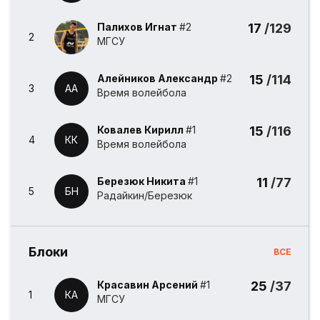
Палихов Игнат
#2
17
/129
2
МГСУ
Алейников Александр
#2
15
/114
3
АА
Время волейбола
Ковалев Кирилл
#1
15
/116
4
КК
Время волейбола
Березюк Никита
#1
11
/77
5
БН
Радайкин/Березюк
Блоки
ВСЕ
Красавин Арсений
#1
25
/37
1
КА
МГСУ