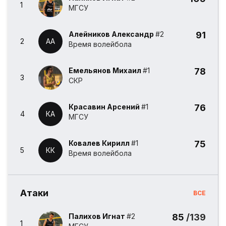
1
МГСУ
Алейников Александр
#2
91
2
АА
Время волейбола
Емельянов Михаил
#1
78
3
СКР
Красавин Арсений
#1
76
4
КА
МГСУ
Ковалев Кирилл
#1
75
5
КК
Время волейбола
Атаки
ВСЕ
Палихов Игнат
#2
85
/139
1