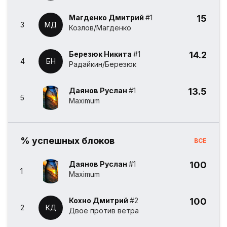
Магденко Дмитрий
#1
15
3
МД
Козлов/Магденко
Березюк Никита
#1
14.2
4
БН
Радайкин/Березюк
Даянов Руслан
#1
13.5
5
Maximum
% успешных блоков
ВСЕ
Даянов Руслан
#1
100
1
Maximum
Кохно Дмитрий
#2
100
2
КД
Двое против ветра