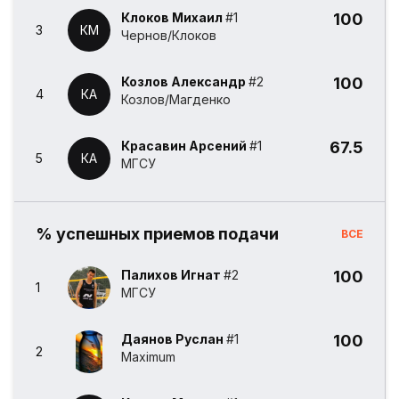
Клоков Михаил
#1
100
3
КМ
Чернов/Клоков
Козлов Александр
#2
100
4
КА
Козлов/Магденко
Красавин Арсений
#1
67.5
5
КА
МГСУ
% успешных приемов подачи
ВСЕ
Палихов Игнат
#2
100
1
МГСУ
Даянов Руслан
#1
100
2
Maximum