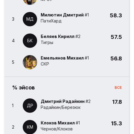
Милютин Дмитрий
#1
58.3
3
МД
ПатиХард
Беляев Кирилл
#2
57.5
4
БК
Тигры
Емельянов Михаил
#1
56.8
5
СКР
% эйсов
ВСЕ
Дмитрий Радайкин
#2
17.8
1
ДР
Радайкин/Березюк
Клоков Михаил
#1
15.3
2
КМ
Чернов/Клоков