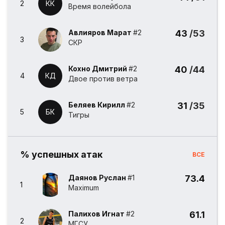
2
КК
Время волейбола
Авлияров Марат
#2
43
/53
3
СКР
Кохно Дмитрий
#2
40
/44
4
КД
Двое против ветра
Беляев Кирилл
#2
31
/35
5
БК
Тигры
% успешных атак
ВСЕ
Даянов Руслан
#1
73.4
1
Maximum
Палихов Игнат
#2
61.1
2
МГСУ